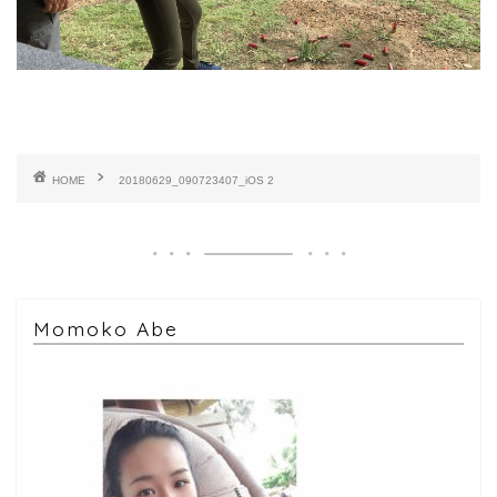
HOME
20180629_090723407_iOS 2
Momoko Abe