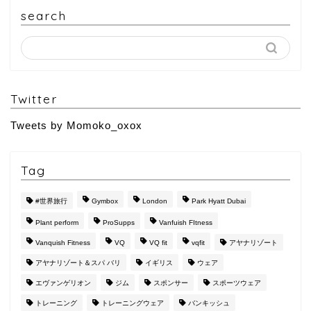
search
Twitter
Tweets by Momoko_oxox
Tag
#世界旅行
Gymbox
London
Park Hyatt Dubai
Plant perform
ProSupps
Vanfuish FItness
Vanquish Fitness
VQ
VQ fit
vqfit
アヤナリゾート
アヤナリゾート＆スパ バリ
イギリス
ウェア
エヴァンゲリオン
ジム
スポンサー
スポーツウェア
トレーニング
トレーニングウェア
バンキッシュ