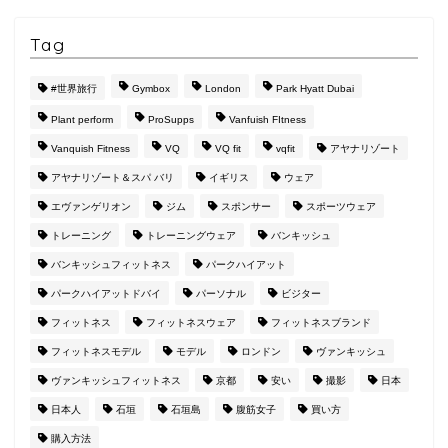
Tag
#世界旅行
Gymbox
London
Park Hyatt Dubai
Plant perform
ProSupps
Vanfuish FItness
Vanquish Fitness
VQ
VQ fit
vqfit
アヤナリゾート
アヤナリゾート＆スパ バリ
イギリス
ウェア
エヴァンゲリオン
ジム
スポンサー
スポーツウェア
トレーニング
トレーニングウェア
バンキッシュ
バンキッシュフィットネス
パークハイアット
パークハイアットドバイ
パーソナル
ビジター
フィットネス
フィットネスウェア
フィットネスブランド
フィットネスモデル
モデル
ロンドン
ヴァンキッシュ
ヴァンキッシュフィットネス
京都
安い
撮影
日本
日本人
石垣
石垣島
腹筋女子
買い方
購入方法