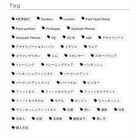
Tag
#世界旅行
Gymbox
London
Park Hyatt Dubai
Plant perform
ProSupps
Vanfuish FItness
Vanquish Fitness
VQ
VQ fit
vqfit
アヤナリゾート
アヤナリゾート＆スパ バリ
イギリス
ウェア
エヴァンゲリオン
ジム
スポンサー
スポーツウェア
トレーニング
トレーニングウェア
バンキッシュ
バンキッシュフィットネス
パークハイアット
パークハイアットドバイ
パーソナル
ビジター
フィットネス
フィットネスウェア
フィットネスブランド
フィットネスモデル
モデル
ロンドン
ヴァンキッシュ
ヴァンキッシュフィットネス
京都
安い
撮影
日本
日本人
石垣
石垣島
腹筋女子
買い方
購入方法