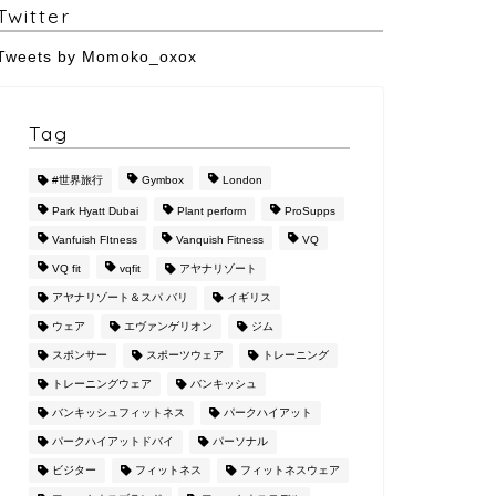
Twitter
Tweets by Momoko_oxox
Tag
#世界旅行
Gymbox
London
Park Hyatt Dubai
Plant perform
ProSupps
Vanfuish FItness
Vanquish Fitness
VQ
VQ fit
vqfit
アヤナリゾート
アヤナリゾート＆スパ バリ
イギリス
ウェア
エヴァンゲリオン
ジム
スポンサー
スポーツウェア
トレーニング
トレーニングウェア
バンキッシュ
バンキッシュフィットネス
パークハイアット
パークハイアットドバイ
パーソナル
ビジター
フィットネス
フィットネスウェア