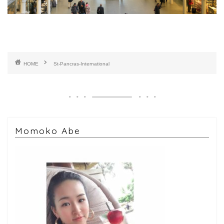
HOME
St-Pancras-International
Momoko Abe