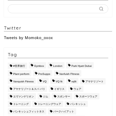
Twitter
Tweets by Momoko_oxox
Tag
#世界旅行
Gymbox
London
Park Hyatt Dubai
Plant perform
ProSupps
Vanfuish FItness
Vanquish Fitness
VQ
VQ fit
vqfit
アヤナリゾート
アヤナリゾート＆スパ バリ
イギリス
ウェア
エヴァンゲリオン
ジム
スポンサー
スポーツウェア
トレーニング
トレーニングウェア
バンキッシュ
バンキッシュフィットネス
パークハイアット