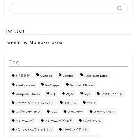
Twitter
Tweets by Momoko_oxox
Tag
#世界旅行
Gymbox
London
Park Hyatt Dubai
Plant perform
ProSupps
Vanfuish FItness
Vanquish Fitness
VQ
VQ fit
vqfit
アヤナリゾート
アヤナリゾート＆スパ バリ
イギリス
ウェア
エヴァンゲリオン
ジム
スポンサー
スポーツウェア
トレーニング
トレーニングウェア
バンキッシュ
バンキッシュフィットネス
パークハイアット