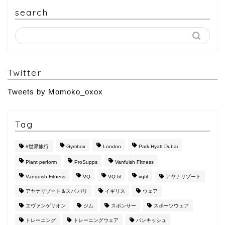
search
Twitter
Tweets by Momoko_oxox
Tag
#世界旅行
Gymbox
London
Park Hyatt Dubai
Plant perform
ProSupps
Vanfuish FItness
Vanquish Fitness
VQ
VQ fit
vqfit
アヤナリゾート
アヤナリゾート＆スパ バリ
イギリス
ウェア
エヴァンゲリオン
ジム
スポンサー
スポーツウェア
トレーニング
トレーニングウェア
バンキッシュ