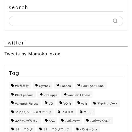
search
Twitter
Tweets by Momoko_oxox
Tag
#世界旅行
Gymbox
London
Park Hyatt Dubai
Plant perform
ProSupps
Vanfuish FItness
Vanquish Fitness
VQ
VQ fit
vqfit
アヤナリゾート
アヤナリゾート＆スパ バリ
イギリス
ウェア
エヴァンゲリオン
ジム
スポンサー
スポーツウェア
トレーニング
トレーニングウェア
バンキッシュ