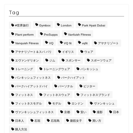
Tag
#世界旅行
Gymbox
London
Park Hyatt Dubai
Plant perform
ProSupps
Vanfuish FItness
Vanquish Fitness
VQ
VQ fit
vqfit
アヤナリゾート
アヤナリゾート＆スパ バリ
イギリス
ウェア
エヴァンゲリオン
ジム
スポンサー
スポーツウェア
トレーニング
トレーニングウェア
バンキッシュ
バンキッシュフィットネス
パークハイアット
パークハイアットドバイ
パーソナル
ビジター
フィットネス
フィットネスウェア
フィットネスブランド
フィットネスモデル
モデル
ロンドン
ヴァンキッシュ
ヴァンキッシュフィットネス
京都
安い
撮影
日本
日本人
石垣
石垣島
腹筋女子
買い方
購入方法