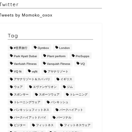
Twitter
Tweets by Momoko_oxox
Tag
#世界旅行
Gymbox
London
Park Hyatt Dubai
Plant perform
ProSupps
Vanfuish FItness
Vanquish Fitness
VQ
VQ fit
vqfit
アヤナリゾート
アヤナリゾート＆スパ バリ
イギリス
ウェア
エヴァンゲリオン
ジム
スポンサー
スポーツウェア
トレーニング
トレーニングウェア
バンキッシュ
バンキッシュフィットネス
パークハイアット
パークハイアットドバイ
パーソナル
ビジター
フィットネス
フィットネスウェア