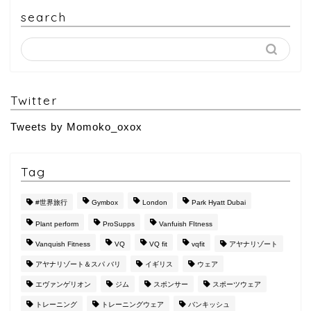
search
Twitter
Tweets by Momoko_oxox
Tag
#世界旅行
Gymbox
London
Park Hyatt Dubai
Plant perform
ProSupps
Vanfuish FItness
Vanquish Fitness
VQ
VQ fit
vqfit
アヤナリゾート
アヤナリゾート＆スパ バリ
イギリス
ウェア
エヴァンゲリオン
ジム
スポンサー
スポーツウェア
トレーニング
トレーニングウェア
バンキッシュ