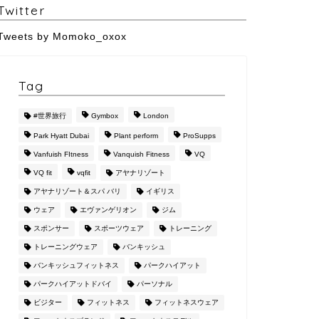
Twitter
Tweets by Momoko_oxox
Tag
#世界旅行
Gymbox
London
Park Hyatt Dubai
Plant perform
ProSupps
Vanfuish FItness
Vanquish Fitness
VQ
VQ fit
vqfit
アヤナリゾート
アヤナリゾート＆スパ バリ
イギリス
ウェア
エヴァンゲリオン
ジム
スポンサー
スポーツウェア
トレーニング
トレーニングウェア
バンキッシュ
バンキッシュフィットネス
パークハイアット
パークハイアットドバイ
パーソナル
ビジター
フィットネス
フィットネスウェア