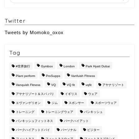
Twitter
Tweets by Momoko_oxox
Tag
#世界旅行
Gymbox
London
Park Hyatt Dubai
Plant perform
ProSupps
Vanfuish FItness
Vanquish Fitness
VQ
VQ fit
vqfit
アヤナリゾート
アヤナリゾート＆スパ バリ
イギリス
ウェア
エヴァンゲリオン
ジム
スポンサー
スポーツウェア
トレーニング
トレーニングウェア
バンキッシュ
バンキッシュフィットネス
パークハイアット
パークハイアットドバイ
パーソナル
ビジター
フィットネス
フィットネスウェア
フィットネスブランド