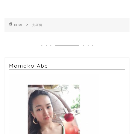
HOME
光-正面
Momoko Abe