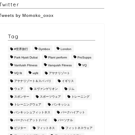
Twitter
Tweets by Momoko_oxox
Tag
#世界旅行
Gymbox
London
Park Hyatt Dubai
Plant perform
ProSupps
Vanfuish FItness
Vanquish Fitness
VQ
VQ fit
vqfit
アヤナリゾート
アヤナリゾート＆スパ バリ
イギリス
ウェア
エヴァンゲリオン
ジム
スポンサー
スポーツウェア
トレーニング
トレーニングウェア
バンキッシュ
バンキッシュフィットネス
パークハイアット
パークハイアットドバイ
パーソナル
ビジター
フィットネス
フィットネスウェア