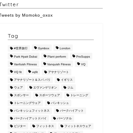
Twitter
Tweets by Momoko_oxox
Tag
#世界旅行
Gymbox
London
Park Hyatt Dubai
Plant perform
ProSupps
Vanfuish FItness
Vanquish Fitness
VQ
VQ fit
vqfit
アヤナリゾート
アヤナリゾート＆スパ バリ
イギリス
ウェア
エヴァンゲリオン
ジム
スポンサー
スポーツウェア
トレーニング
トレーニングウェア
バンキッシュ
バンキッシュフィットネス
パークハイアット
パークハイアットドバイ
パーソナル
ビジター
フィットネス
フィットネスウェア