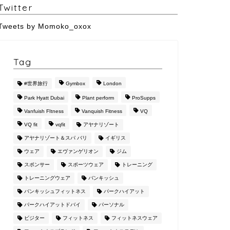
Twitter
Tweets by Momoko_oxox
Tag
#世界旅行
Gymbox
London
Park Hyatt Dubai
Plant perform
ProSupps
Vanfuish FItness
Vanquish Fitness
VQ
VQ fit
vqfit
アヤナリゾート
アヤナリゾート＆スパ バリ
イギリス
ウェア
エヴァンゲリオン
ジム
スポンサー
スポーツウェア
トレーニング
トレーニングウェア
バンキッシュ
バンキッシュフィットネス
パークハイアット
パークハイアットドバイ
パーソナル
ビジター
フィットネス
フィットネスウェア