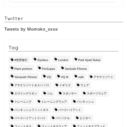
Twitter
Tweets by Momoko_oxox
Tag
#世界旅行
Gymbox
London
Park Hyatt Dubai
Plant perform
ProSupps
Vanfuish FItness
Vanquish Fitness
VQ
VQ fit
vqfit
アヤナリゾート
アヤナリゾート＆スパ バリ
イギリス
ウェア
エヴァンゲリオン
ジム
スポンサー
スポーツウェア
トレーニング
トレーニングウェア
バンキッシュ
バンキッシュフィットネス
パークハイアット
パークハイアットドバイ
パーソナル
ビジター
フィットネス
フィットネスウェア
フィットネスブランド