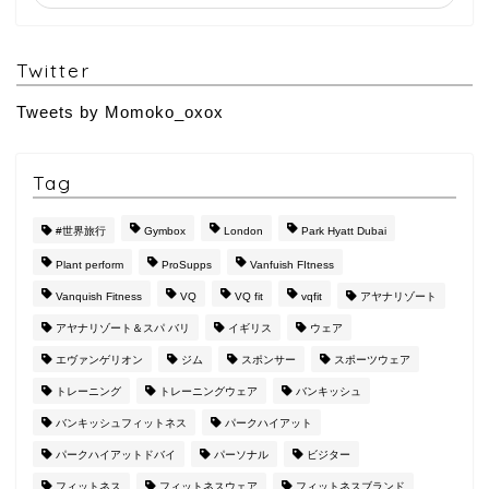
Twitter
Tweets by Momoko_oxox
Tag
#世界旅行
Gymbox
London
Park Hyatt Dubai
Plant perform
ProSupps
Vanfuish FItness
Vanquish Fitness
VQ
VQ fit
vqfit
アヤナリゾート
アヤナリゾート＆スパ バリ
イギリス
ウェア
エヴァンゲリオン
ジム
スポンサー
スポーツウェア
トレーニング
トレーニングウェア
バンキッシュ
バンキッシュフィットネス
パークハイアット
パークハイアットドバイ
パーソナル
ビジター
フィットネス
フィットネスウェア
フィットネスブランド