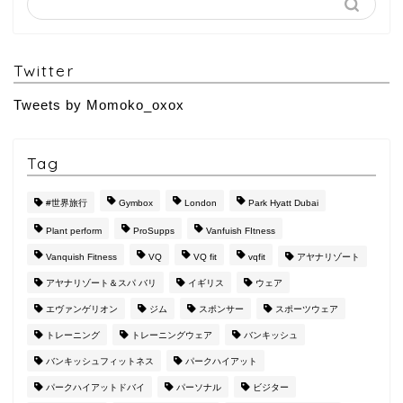
Twitter
Tweets by Momoko_oxox
Tag
#世界旅行
Gymbox
London
Park Hyatt Dubai
Plant perform
ProSupps
Vanfuish FItness
Vanquish Fitness
VQ
VQ fit
vqfit
アヤナリゾート
アヤナリゾート＆スパ バリ
イギリス
ウェア
エヴァンゲリオン
ジム
スポンサー
スポーツウェア
トレーニング
トレーニングウェア
バンキッシュ
バンキッシュフィットネス
パークハイアット
パークハイアットドバイ
パーソナル
ビジター