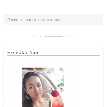
HOME
C0437.00_01_37_56.静止画007
Momoko Abe