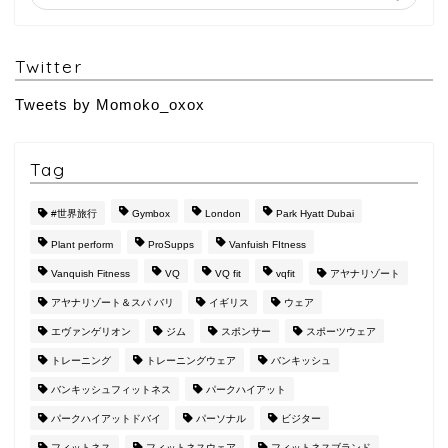
Twitter
Tweets by Momoko_oxox
Tag
#世界旅行
Gymbox
London
Park Hyatt Dubai
Plant perform
ProSupps
Vanfuish FItness
Vanquish Fitness
VQ
VQ fit
vqfit
アヤナリゾート
アヤナリゾート＆スパ バリ
イギリス
ウェア
エヴァンゲリオン
ジム
スポンサー
スポーツウェア
トレーニング
トレーニングウェア
バンキッシュ
バンキッシュフィットネス
パークハイアット
パークハイアットドバイ
パーソナル
ビジター
フィットネス
フィットネスウェア
フィットネスブランド