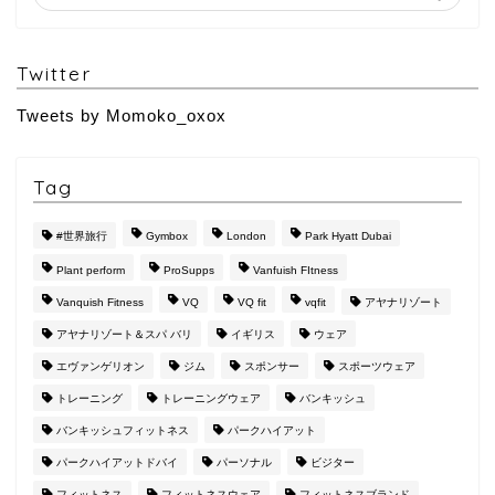
Twitter
Tweets by Momoko_oxox
Tag
#世界旅行
Gymbox
London
Park Hyatt Dubai
Plant perform
ProSupps
Vanfuish FItness
Vanquish Fitness
VQ
VQ fit
vqfit
アヤナリゾート
アヤナリゾート＆スパ バリ
イギリス
ウェア
エヴァンゲリオン
ジム
スポンサー
スポーツウェア
トレーニング
トレーニングウェア
バンキッシュ
バンキッシュフィットネス
パークハイアット
パークハイアットドバイ
パーソナル
ビジター
フィットネス
フィットネスウェア
フィットネスブランド