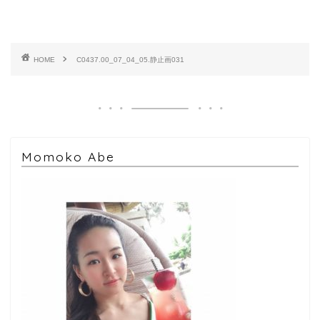
HOME
C0437.00_07_04_05.静止画031
Momoko Abe