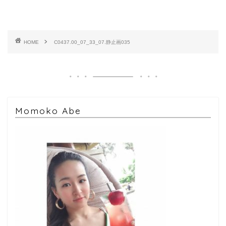
HOME
C0437.00_07_33_07.静止画035
Momoko Abe