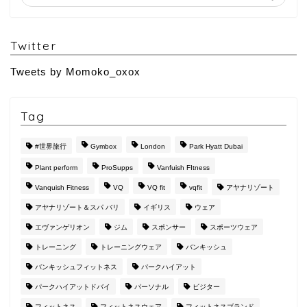
Twitter
Tweets by Momoko_oxox
Tag
#世界旅行
Gymbox
London
Park Hyatt Dubai
Plant perform
ProSupps
Vanfuish FItness
Vanquish Fitness
VQ
VQ fit
vqfit
アヤナリゾート
アヤナリゾート＆スパ バリ
イギリス
ウェア
エヴァンゲリオン
ジム
スポンサー
スポーツウェア
トレーニング
トレーニングウェア
バンキッシュ
バンキッシュフィットネス
パークハイアット
パークハイアットドバイ
パーソナル
ビジター
フィットネス
フィットネスウェア
フィットネスブランド