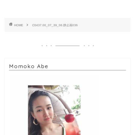
HOME
C0437.00_07_39_06.静止画036
Momoko Abe