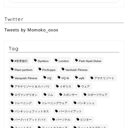
Twitter
Tweets by Momoko_oxox
Tag
#世界旅行
Gymbox
London
Park Hyatt Dubai
Plant perform
ProSupps
Vanfuish FItness
Vanquish Fitness
VQ
VQ fit
vqfit
アヤナリゾート
アヤナリゾート＆スパ バリ
イギリス
ウェア
エヴァンゲリオン
ジム
スポンサー
スポーツウェア
トレーニング
トレーニングウェア
バンキッシュ
バンキッシュフィットネス
パークハイアット
パークハイアットドバイ
パーソナル
ビジター
フィットネス
フィットネスウェア
フィットネスブランド