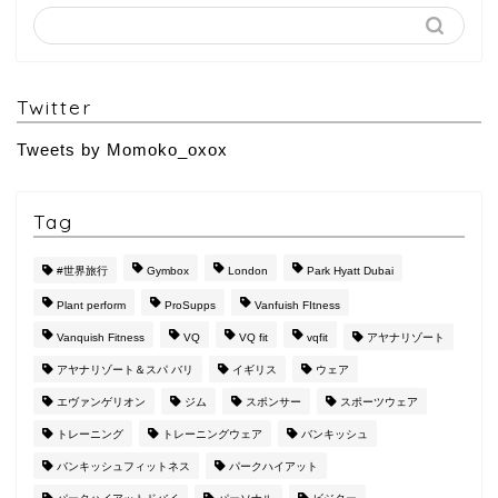
Twitter
Tweets by Momoko_oxox
Tag
#世界旅行
Gymbox
London
Park Hyatt Dubai
Plant perform
ProSupps
Vanfuish FItness
Vanquish Fitness
VQ
VQ fit
vqfit
アヤナリゾート
アヤナリゾート＆スパ バリ
イギリス
ウェア
エヴァンゲリオン
ジム
スポンサー
スポーツウェア
トレーニング
トレーニングウェア
バンキッシュ
バンキッシュフィットネス
パークハイアット