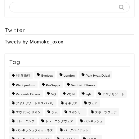
Twitter
Tweets by Momoko_oxox
Tag
#世界旅行
Gymbox
London
Park Hyatt Dubai
Plant perform
ProSupps
Vanfuish FItness
Vanquish Fitness
VQ
VQ fit
vqfit
アヤナリゾート
アヤナリゾート＆スパ バリ
イギリス
ウェア
エヴァンゲリオン
ジム
スポンサー
スポーツウェア
トレーニング
トレーニングウェア
バンキッシュ
バンキッシュフィットネス
パークハイアット