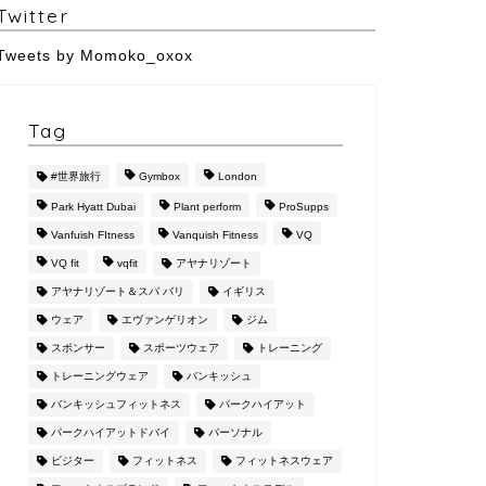
Twitter
Tweets by Momoko_oxox
Tag
#世界旅行
Gymbox
London
Park Hyatt Dubai
Plant perform
ProSupps
Vanfuish FItness
Vanquish Fitness
VQ
VQ fit
vqfit
アヤナリゾート
アヤナリゾート＆スパ バリ
イギリス
ウェア
エヴァンゲリオン
ジム
スポンサー
スポーツウェア
トレーニング
トレーニングウェア
バンキッシュ
バンキッシュフィットネス
パークハイアット
パークハイアットドバイ
パーソナル
ビジター
フィットネス
フィットネスウェア