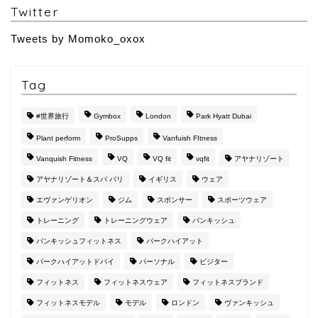
Twitter
Tweets by Momoko_oxox
Tag
#世界旅行
Gymbox
London
Park Hyatt Dubai
Plant perform
ProSupps
Vanfuish FItness
Vanquish Fitness
VQ
VQ fit
vqfit
アヤナリゾート
アヤナリゾート＆スパ バリ
イギリス
ウェア
エヴァンゲリオン
ジム
スポンサー
スポーツウェア
トレーニング
トレーニングウェア
バンキッシュ
バンキッシュフィットネス
パークハイアット
パークハイアットドバイ
パーソナル
ビジター
フィットネス
フィットネスウェア
フィットネスブランド
フィットネスモデル
モデル
ロンドン
ヴァンキッシュ