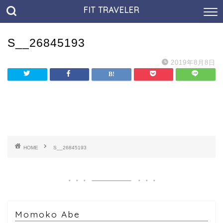
FIT TRAVELER
S__26845193
2019年8月8日
HOME
S__26845193
Momoko Abe