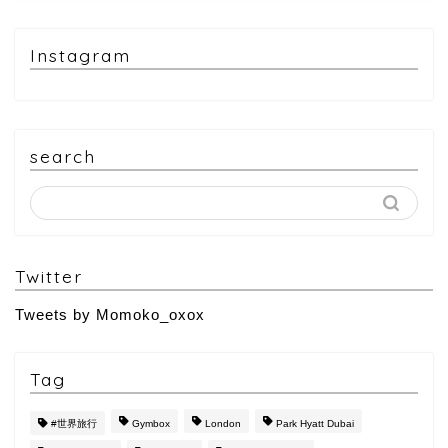
Instagram
search
Twitter
Tweets by Momoko_oxox
Tag
#世界旅行
Gymbox
London
Park Hyatt Dubai