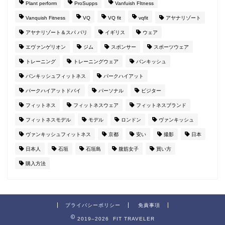
Plant perform
ProSupps
Vanfuish FItness
Vanquish Fitness
VQ
VQ fit
vqfit
アヤナリゾート
アヤナリゾート＆スパ バリ
イギリス
ウェア
エヴァンゲリオン
ジム
スポンサー
スポーツウェア
トレーニング
トレーニングウェア
バンキッシュ
バンキッシュフィットネス
パークハイアット
パークハイアットドバイ
パーソナル
ビジター
フィットネス
フィットネスウェア
フィットネスブランド
フィットネスモデル
モデル
ロンドン
ヴァンキッシュ
ヴァンキッシュフィットネス
京都
安い
撮影
日本
日本人
石垣
石垣島
腹筋女子
買い方
購入方法
プライバシーポリシー
免責事項
2019–2026 FIT TRAVELER