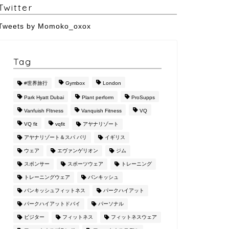
Twitter
Tweets by Momoko_oxox
Tag
#世界旅行
Gymbox
London
Park Hyatt Dubai
Plant perform
ProSupps
Vanfuish FItness
Vanquish Fitness
VQ
VQ fit
vqfit
アヤナリゾート
アヤナリゾート＆スパ バリ
イギリス
ウェア
エヴァンゲリオン
ジム
スポンサー
スポーツウェア
トレーニング
トレーニングウェア
バンキッシュ
バンキッシュフィットネス
パークハイアット
パークハイアットドバイ
パーソナル
ビジター
フィットネス
フィットネスウェア