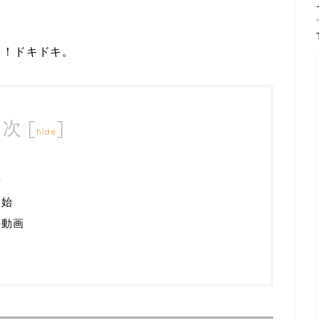
…！ドキドキ。
目次
[
]
hide
所
開始
景の動画