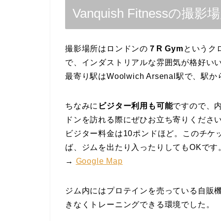
Vanquish Fitnessの撮影
撮影場所はロンドンの
７R Gym
というク
で、インダストリアルな雰囲気が格好い
最寄り駅はWoolwich Arsenal駅で、
ちなみに
ビジター利用も可能
ですので、
ドンを訪れる際にぜひお立ち寄りくださ
ビジター料金は10ポンドほど。このチケ
ば、ジムを出たり入ったりしてもOKです
→
Google Map
ジム内にはプロテインを売っている自販
きなくトレーニングできる環境でした。