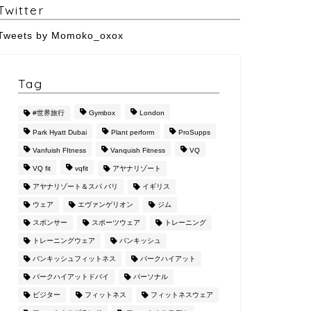
Twitter
Tweets by Momoko_oxox
Tag
#世界旅行
Gymbox
London
Park Hyatt Dubai
Plant perform
ProSupps
Vanfuish FItness
Vanquish Fitness
VQ
VQ fit
vqfit
アヤナリゾート
アヤナリゾート＆スパ バリ
イギリス
ウェア
エヴァンゲリオン
ジム
スポンサー
スポーツウェア
トレーニング
トレーニングウェア
バンキッシュ
バンキッシュフィットネス
パークハイアット
パークハイアットドバイ
パーソナル
ビジター
フィットネス
フィットネスウェア