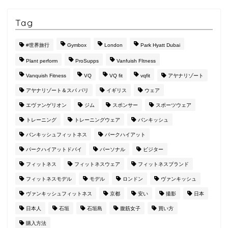
Tag
#世界旅行
Gymbox
London
Park Hyatt Dubai
Plant perform
ProSupps
Vanfuish FItness
Vanquish Fitness
VQ
VQ fit
vqfit
アヤナリゾート
アヤナリゾート＆スパ バリ
イギリス
ウェア
エヴァンゲリオン
ジム
スポンサー
スポーツウェア
トレーニング
トレーニングウェア
バンキッシュ
バンキッシュフィットネス
パークハイアット
パークハイアットドバイ
パーソナル
ビジター
フィットネス
フィットネスウェア
フィットネスブランド
フィットネスモデル
モデル
ロンドン
ヴァンキッシュ
ヴァンキッシュフィットネス
京都
安い
撮影
日本
日本人
石垣
石垣島
腹筋女子
買い方
購入方法