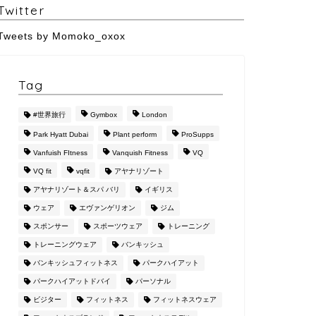
Twitter
Tweets by Momoko_oxox
Tag
#世界旅行
Gymbox
London
Park Hyatt Dubai
Plant perform
ProSupps
Vanfuish FItness
Vanquish Fitness
VQ
VQ fit
vqfit
アヤナリゾート
アヤナリゾート＆スパ バリ
イギリス
ウェア
エヴァンゲリオン
ジム
スポンサー
スポーツウェア
トレーニング
トレーニングウェア
バンキッシュ
バンキッシュフィットネス
パークハイアット
パークハイアットドバイ
パーソナル
ビジター
フィットネス
フィットネスウェア