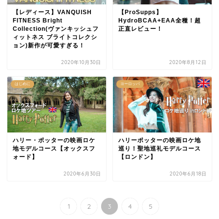
【レディース】VANQUISH
【ProSupps】
FITNESS Bright
HydroBCAA+EAA全種！超
Collection(ヴァンキッシュフ
正直レビュー！
ィットネス ブライトコレクシ
ョン)新作が可愛すぎる！
2020年10月30日
2020年8月12日
はじめに
ヨーロッパ
ハリー・ポッターの映画ロケ
ハリーポッターの映画ロケ地
地モデルコース【オックスフ
巡り！聖地巡礼モデルコース
ォード】
【ロンドン】
2020年6月30日
2020年6月18日
1
2
3
4
5