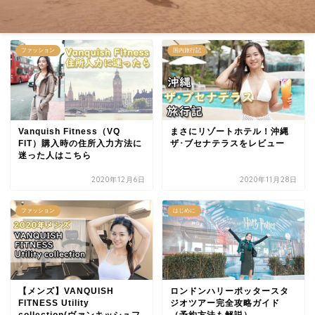
ファッション
国内旅行記
Vanquish Fitness（VQ
まさにリゾートホテル！沖縄
FIT）購入時の住所入力方法に
ザ･ブセナテラスをレビュー
迷った人はこちら
2020年12月6日
2020年11月28日
ファッション
はじめに
【メンズ】VANQUISH
ロンドンハリーポッタースタ
FITNESS Utility
ジオツアー完全攻略ガイド