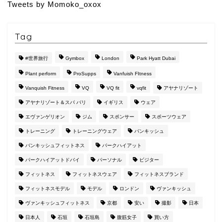
Tweets by Momoko_oxox
Tag
#世界旅行
Gymbox
London
Park Hyatt Dubai
Plant perform
ProSupps
Vanfuish FItness
Vanquish Fitness
VQ
VQ fit
vqfit
アヤナリゾート
アヤナリゾート＆スパ バリ
イギリス
ウェア
エヴァンゲリオン
ジム
スポンサー
スポーツウェア
トレーニング
トレーニングウェア
バンキッシュ
バンキッシュフィットネス
パークハイアット
パークハイアットドバイ
パーソナル
ビジター
フィットネス
フィットネスウェア
フィットネスブランド
フィットネスモデル
モデル
ロンドン
ヴァンキッシュ
ヴァンキッシュフィットネス
京都
安い
撮影
日本
日本人
石垣
石垣島
腹筋女子
買い方